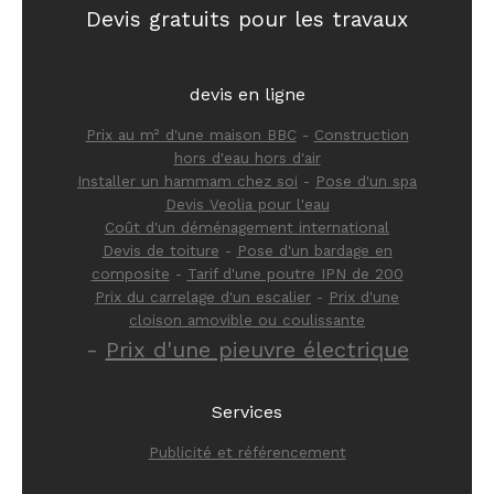
Devis gratuits pour les travaux
devis en ligne
Prix au m² d'une maison BBC
-
Construction
hors d'eau hors d'air
Installer un hammam chez soi
-
Pose d'un spa
Devis Veolia pour l'eau
Coût d'un déménagement international
Devis de toiture
-
Pose d'un bardage en
composite
-
Tarif d'une poutre IPN de 200
Prix du carrelage d'un escalier
-
Prix d'une
cloison amovible ou coulissante
-
Prix d'une pieuvre électrique
Services
Publicité et référencement