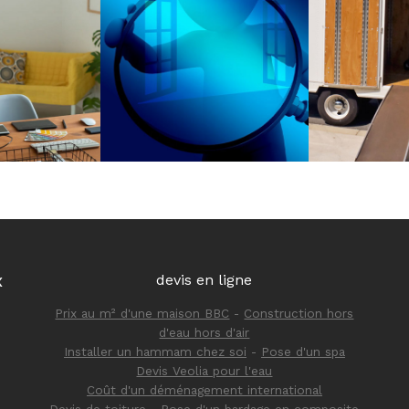
x
devis en ligne
Prix au m² d'une maison BBC
-
Construction hors
d'eau hors d'air
Installer un hammam chez soi
-
Pose d'un spa
Devis Veolia pour l'eau
Coût d'un déménagement international