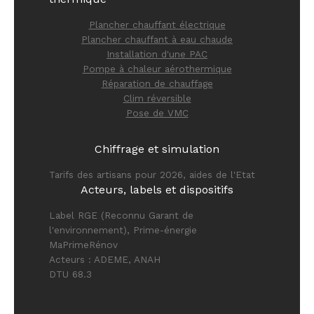
Plancher chauffant électrique
Plancher chauffant à eau chaude
Installation d'une PAC
Pompe à chaleur aérothermique
Réparation de chauffage
Clim réversible
Pose de VMC
Chiffrage et simulation
Tarifs des artisans pour 2026, aides de l'Etat
Acteurs, labels et dispositifs
Label RGE (Reconnu Garant de
l'environnement), Prime-énergie
MaPrimeRénov
Acteurs : ADEME, ANAH
DTU 68.3