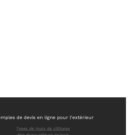
mples de devis en ligne pour l'extérieur
Types de murs de clôtures
Prix d'une clôture en bois