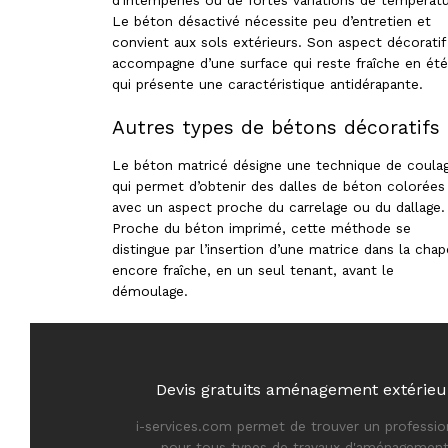
d'intempéries ou de fortes variations de températu
Le béton désactivé nécessite peu d’entretien et
convient aux sols extérieurs. Son aspect décoratif 
accompagne d’une surface qui reste fraîche en été
qui présente une caractéristique antidérapante.
Autres types de bétons décoratifs
Le béton matricé désigne une technique de coula
qui permet d’obtenir des dalles de béton colorées
avec un aspect proche du carrelage ou du dallage.
Proche du béton imprimé, cette méthode se
distingue par l’insertion d’une matrice dans la chap
encore fraîche, en un seul tenant, avant le
démoulage.
Devis gratuits aménagement extérieu
i-services.com permet de trouver un professio
pour tous types de travaux d'aménagemen