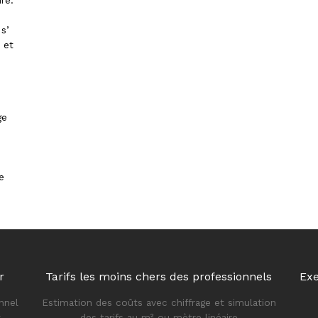
re.
s’
 et
ge
e
r
Tarifs les moins chers des professionnels
Exe
nnel
Estimation des coûts avec chiffrage et simulation
t
des tarifs au m² ou mètre linéaire