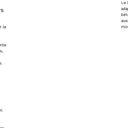
Le 
ada
rs
bét
aus
mod
r le
ante
s,
u.
r.