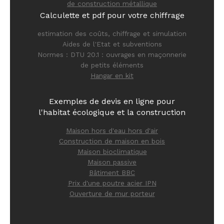
de construction métallique
Calculette et pdf pour votre chiffrage
estimation des coûts, chiffrage et simulation
Aides de l'Etat et subventions
Normes : DTU 20.1 : ouvrages en maçonnerie
de petits éléments
Hangar en kit
Exemples de devis en ligne pour
l'habitat écologique et la construction
Maison hors d'eau hors d'air
Construction de maison en bois
Maison bioclimatique
Maison passive
Bâtiment BBC
Prix d'une poutre acier IPN
Ouverture de mur porteur