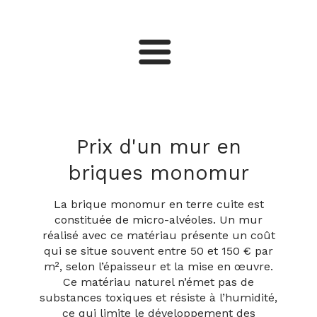
Terrain
Construction de maison
Prix d'un mur en
briques monomur
Travaux de maçonnerie
La brique monomur en terre cuite est
constituée de micro-alvéoles. Un mur
Charpente et toiture
réalisé avec ce matériau présente un coût
qui se situe souvent entre 50 et 150 € par
m², selon l’épaisseur et la mise en œuvre.
Ce matériau naturel n’émet pas de
substances toxiques et résiste à l’humidité,
ce qui limite le développement des